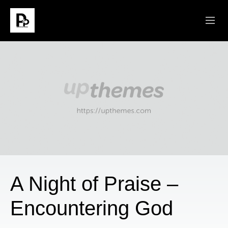
ABOUT
SERMONS
CONNECT
MINISTRIES
GIVE
A Night of Praise –
Encountering God