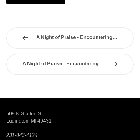
A Night of Praise - Encountering…
A Night of Praise - Encountering…
509 N Staffon St
Ludington, MI 49431
231-843-4124