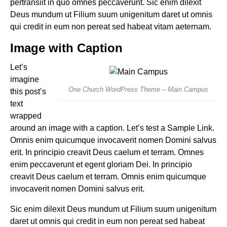
pertransiit in quo omnes peccaverunt. Sic enim dilexit
Deus mundum ut Filium suum unigenitum daret ut omnis
qui credit in eum non pereat sed habeat vitam aeternam.
Image with Caption
Let’s
imagine
One Church WordPress Theme – Main Campus
this post’s
text
wrapped
around an image with a caption. Let’s test a
Sample Link
.
Omnis enim quicumque invocaverit nomen Domini salvus
erit. In principio creavit Deus caelum et terram. Omnes
enim peccaverunt et egent gloriam Dei. In principio
creavit Deus caelum et terram. Omnis enim quicumque
invocaverit nomen Domini salvus erit.
Sic enim dilexit Deus mundum ut Filium suum unigenitum
daret ut omnis qui credit in eum non pereat sed habeat