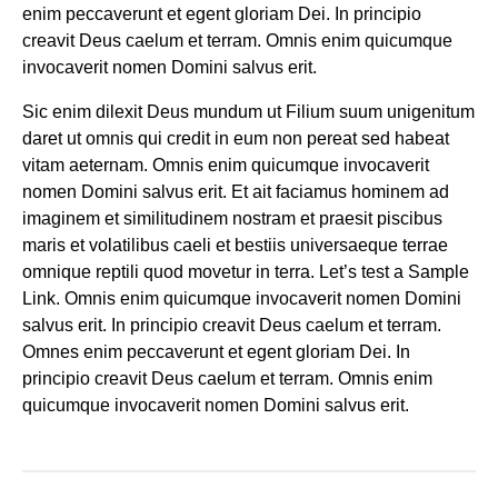
enim peccaverunt et egent gloriam Dei. In principio
creavit Deus caelum et terram. Omnis enim quicumque
invocaverit nomen Domini salvus erit.
Sic enim dilexit Deus mundum ut Filium suum unigenitum
daret ut omnis qui credit in eum non pereat sed habeat
vitam aeternam. Omnis enim quicumque invocaverit
nomen Domini salvus erit. Et ait faciamus hominem ad
imaginem et similitudinem nostram et praesit piscibus
maris et volatilibus caeli et bestiis universaeque terrae
omnique reptili quod movetur in terra. Let’s test a
Sample
Link
. Omnis enim quicumque invocaverit nomen Domini
salvus erit. In principio creavit Deus caelum et terram.
Omnes enim peccaverunt et egent gloriam Dei. In
principio creavit Deus caelum et terram. Omnis enim
quicumque invocaverit nomen Domini salvus erit.