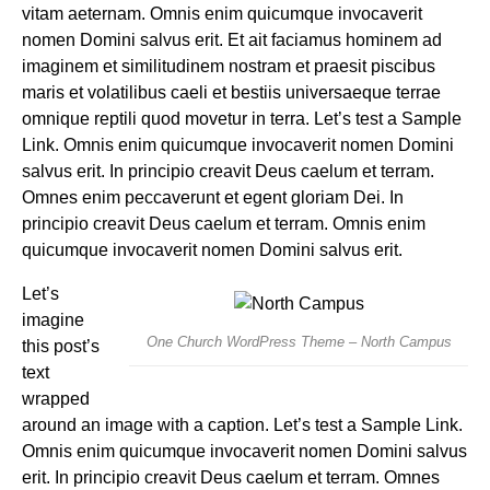
vitam aeternam. Omnis enim quicumque invocaverit
nomen Domini salvus erit. Et ait faciamus hominem ad
imaginem et similitudinem nostram et praesit piscibus
maris et volatilibus caeli et bestiis universaeque terrae
omnique reptili quod movetur in terra. Let’s test a
Sample
Link
. Omnis enim quicumque invocaverit nomen Domini
salvus erit. In principio creavit Deus caelum et terram.
Omnes enim peccaverunt et egent gloriam Dei. In
principio creavit Deus caelum et terram. Omnis enim
quicumque invocaverit nomen Domini salvus erit.
Let’s
imagine
One Church WordPress Theme – North Campus
this post’s
text
wrapped
around an image with a caption. Let’s test a
Sample Link
.
Omnis enim quicumque invocaverit nomen Domini salvus
erit. In principio creavit Deus caelum et terram. Omnes