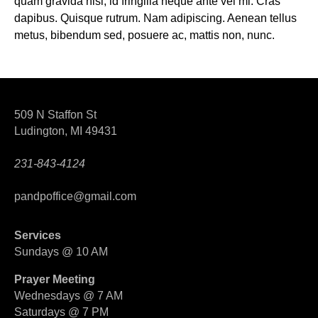
quam gravida nisl, id fringilla neque ante vel mi. Cras
dapibus. Quisque rutrum. Nam adipiscing. Aenean tellus
metus, bibendum sed, posuere ac, mattis non, nunc.
509 N Staffon St
Ludington, MI 49431
231-843-4124
pandpoffice@gmail.com
Services
Sundays @ 10 AM
Prayer Meeting
Wednesdays @ 7 AM
Saturdays @ 7 PM