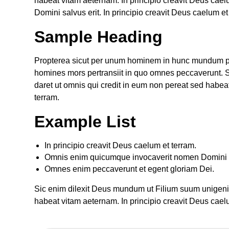
habeat vitam aeternam. In principio creavit Deus ca
Domini salvus erit. In principio creavit Deus caelum et
Sample Heading
Propterea sicut per unum hominem in hunc mundum pec
homines mors pertransiit in quo omnes peccaverunt. 
daret ut omnis qui credit in eum non pereat sed habea
terram.
Example List
In principio creavit Deus caelum et terram.
Omnis enim quicumque invocaverit nomen Domini s
Omnes enim peccaverunt et egent gloriam Dei.
Sic enim dilexit Deus mundum ut Filium suum unigenit
habeat vitam aeternam. In principio creavit Deus cael