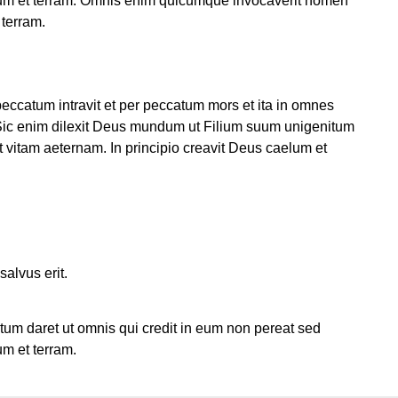
elum et terram. Omnis enim quicumque invocaverit nomen
 terram.
catum intravit et per peccatum mors et ita in omnes
Sic enim dilexit Deus mundum ut Filium suum unigenitum
t vitam aeternam. In principio creavit Deus caelum et
alvus erit.
um daret ut omnis qui credit in eum non pereat sed
um et terram.