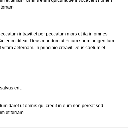
elum et terram. Omnis enim quicumque invocaverit nomen
 terram.
catum intravit et per peccatum mors et ita in omnes
Sic enim dilexit Deus mundum ut Filium suum unigenitum
t vitam aeternam. In principio creavit Deus caelum et
alvus erit.
um daret ut omnis qui credit in eum non pereat sed
um et terram.