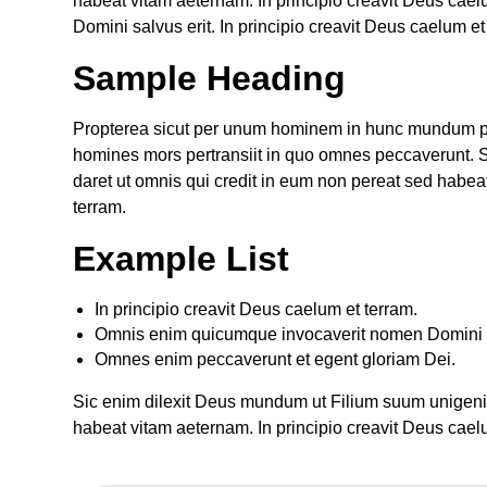
habeat vitam aeternam. In principio creavit Deus ca
Domini salvus erit. In principio creavit Deus caelum et
Sample Heading
Propterea sicut per unum hominem in hunc mundum pec
homines mors pertransiit in quo omnes peccaverunt. 
daret ut omnis qui credit in eum non pereat sed habea
terram.
Example List
In principio creavit Deus caelum et terram.
Omnis enim quicumque invocaverit nomen Domini s
Omnes enim peccaverunt et egent gloriam Dei.
Sic enim dilexit Deus mundum ut Filium suum unigenit
habeat vitam aeternam. In principio creavit Deus cael